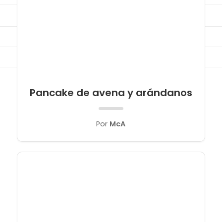
Tips
Cómo comprar
Cuándo comprar
Contacto
Pancake de avena y arándanos
Por
McA