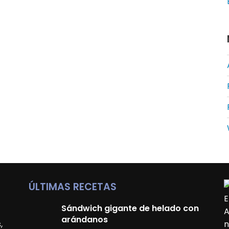
ÚLTIMAS RECETAS
E
Sándwich gigante de helado con
A
arándanos
,
n