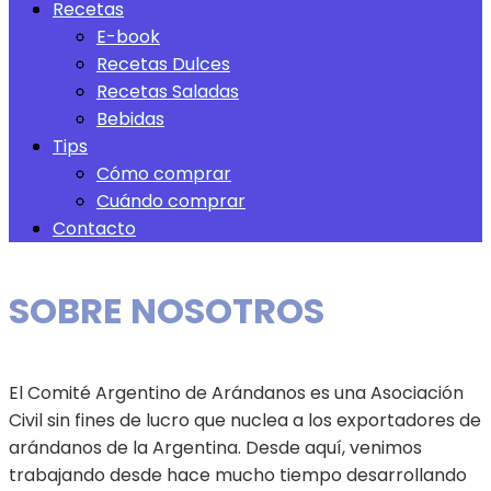
Recetas
Recetas
E-book
E-book
Recetas Dulces
Recetas Dulces
Recetas Saladas
Recetas Saladas
Bebidas
Bebidas
Tips
Tips
Cómo comprar
Cómo comprar
Cuándo comprar
Cuándo comprar
Contacto
Contacto
SOBRE NOSOTROS
El Comité Argentino de Arándanos es una Asociación
Civil sin fines de lucro que nuclea a los exportadores de
arándanos de la Argentina. Desde aquí, venimos
trabajando desde hace mucho tiempo desarrollando