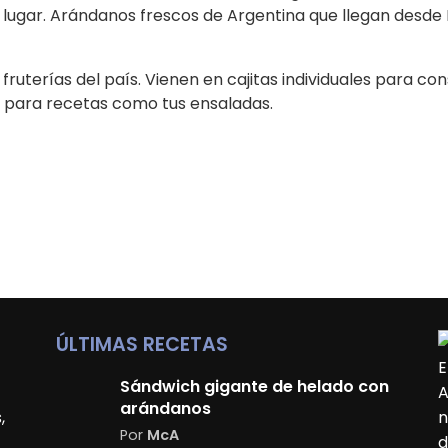
ugar. Arándanos frescos de Argentina que llegan desde Bu
 fruterías del país. Vienen en cajitas individuales para c
 para recetas como tus ensaladas.
ÚLTIMAS RECETAS
E
Sándwich gigante de helado con
A
arándanos
,
n
Por
McA
d