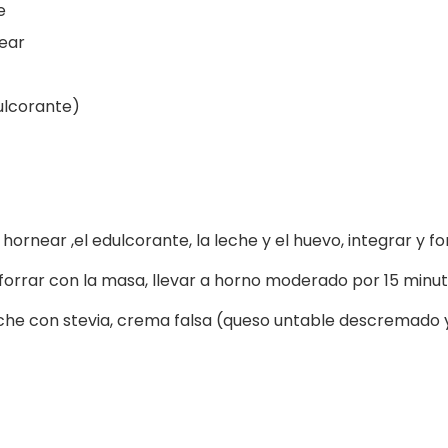
e
ear
ulcorante)
e hornear ,el edulcorante, la leche y el huevo, integrar y 
y forrar con la masa, llevar a horno moderado por 15 min
eche con stevia, crema falsa (queso untable descremado 