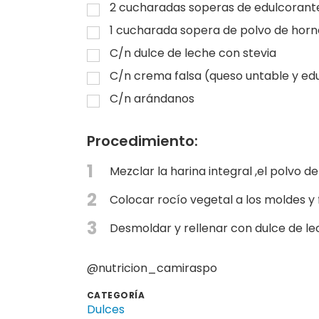
2
cucharadas soperas de edulcorant
1
cucharada sopera de polvo de horn
C/n dulce de leche con stevia
C/n crema falsa (queso untable y ed
C/n arándanos
Procedimiento:
1
Mezclar la harina integral ,el polvo d
2
Colocar rocío vegetal a los moldes 
3
Desmoldar y rellenar con dulce de l
@nutricion_camiraspo
CATEGORÍA
Dulces