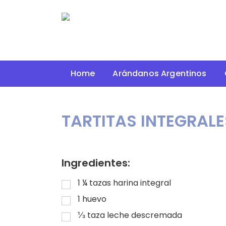
Home
Arándanos Argentinos
TARTITAS INTEGRALE
Ingredientes:
1 ¼
tazas
harina integral
1
huevo
⅓
taza
leche descremada