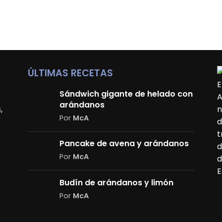
ÚLTIMAS RECETAS
E
Sándwich gigante de helado con
A
arándanos
,
n
Por
McA
d
t
Pancake de avena y arándanos
d
Por
McA
d
E
Budín de arándanos y limón
Por
McA