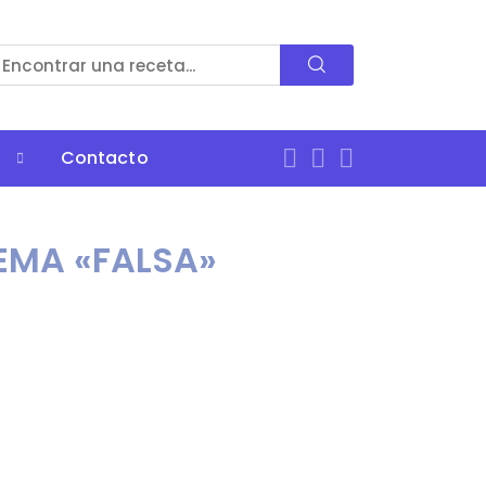
Contacto
REMA «FALSA»