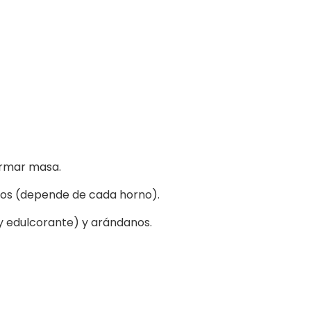
formar masa.
utos (depende de cada horno).
y edulcorante) y arándanos.